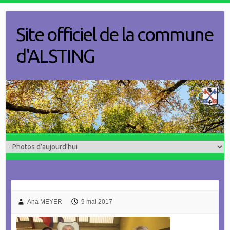
Skip
to
Site officiel de la commune
content
d'ALSTING
Ana MEYER
9 mai 2017