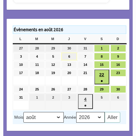
Évènements en août 2026
L
LUNDI
M
MARDI
M
MERCREDI
J
JEUDI
V
VENDREDI
S
SAMEDI
D
DIMANC
27
27
28
28
29
29
30
30
31
31
1
1
2
2
juillet
juillet
juillet
juillet
juillet
août
août
3
3
4
4
5
5
6
6
7
7
8
8
9
9
2026
2026
2026
2026
2026
2026
2026
août
août
août
août
août
août
août
10
10
11
11
12
12
13
13
14
14
15
15
16
16
2026
2026
2026
2026
2026
2026
2026
août
août
août
août
août
août
août
17
17
18
18
19
19
20
20
21
21
23
23
22
22
2026
2026
2026
2026
2026
2026
2026
août
août
août
août
août
août
●
août
2026
2026
2026
2026
2026
2026
(1
2026
24
24
25
25
26
26
27
27
28
28
29
29
30
30
évènement)
août
août
août
août
août
août
août
31
31
1
1
2
2
3
3
5
5
6
6
4
4
2026
2026
2026
2026
2026
2026
2026
août
septembre
septembre
septembre
septembre
septembr
●
septembre
2026
2026
2026
2026
2026
2026
(1
2026
Mois
Année
évènement)