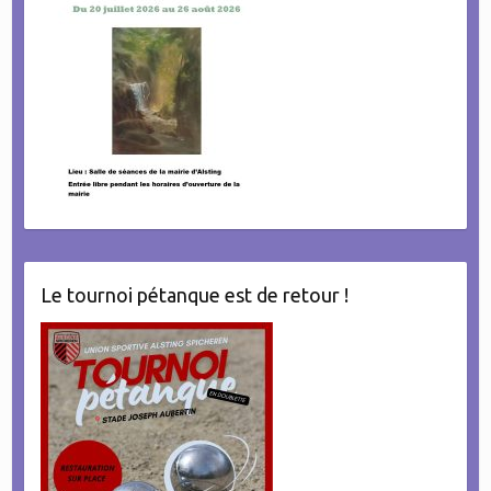
Le tournoi pétanque est de retour !