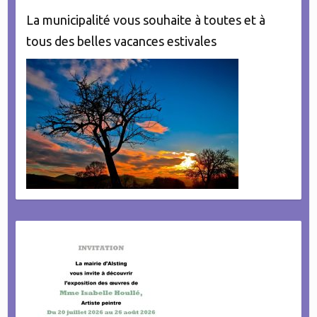
La municipalité vous souhaite à toutes et à
tous des belles vacances estivales