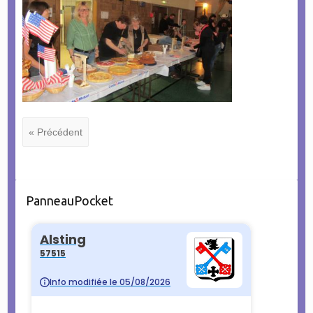
« Précédent
PanneauPocket