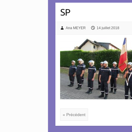
SP
Ana MEYER
14 juillet 2018
« Précédent