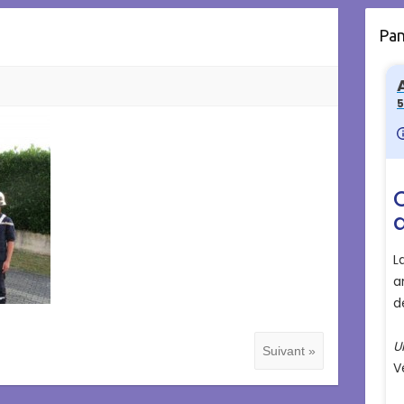
Pa
Suivant »