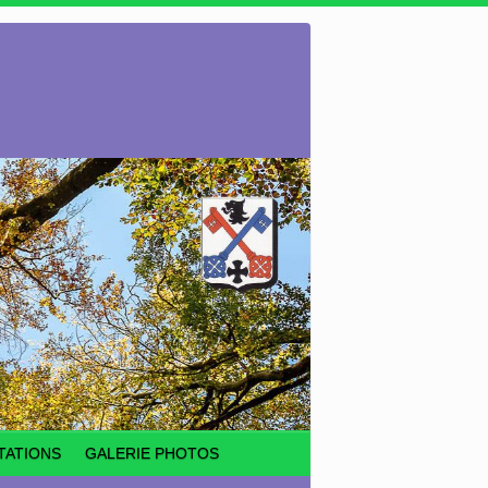
TATIONS
GALERIE PHOTOS