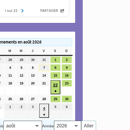
ènements en août 2026
LUNDI
M
MARDI
M
MERCREDI
J
JEUDI
V
VENDREDI
S
SAMEDI
D
DIMANCHE
7
27
28
28
29
29
30
30
31
31
1
1
2
2
juillet
juillet
juillet
juillet
juillet
août
août
3
4
4
5
5
6
6
7
7
8
8
9
9
2026
2026
2026
2026
2026
2026
2026
août
août
août
août
août
août
août
0
10
11
11
12
12
13
13
14
14
15
15
16
16
2026
2026
2026
2026
2026
2026
2026
août
août
août
août
août
août
août
7
17
18
18
19
19
20
20
21
21
23
23
22
22
2026
2026
2026
2026
2026
2026
2026
août
août
août
août
août
août
●
août
2026
2026
2026
2026
2026
2026
(1
2026
4
24
25
25
26
26
27
27
28
28
29
29
30
30
évènement)
août
août
août
août
août
août
août
1
31
1
1
2
2
3
3
5
5
6
6
4
4
2026
2026
2026
2026
2026
2026
2026
août
septembre
septembre
septembre
septembre
septembre
●
septembre
2026
2026
2026
2026
2026
2026
(1
2026
is
Année
évènement)