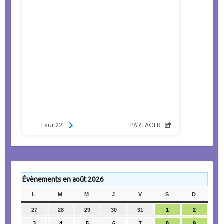
Évènements en août 2026
L
LUNDI
M
MARDI
M
MERCREDI
J
JEUDI
V
VENDREDI
S
SAMEDI
D
DIMANC
27
27
28
28
29
29
30
30
31
31
1
1
2
2
juillet
juillet
juillet
juillet
juillet
août
août
3
3
4
4
5
5
6
6
7
7
8
8
9
9