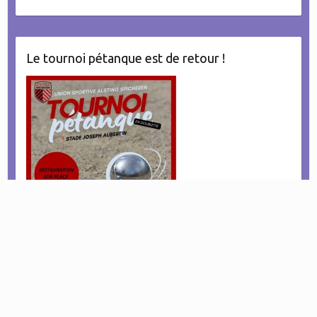
Le tournoi pétanque est de retour !