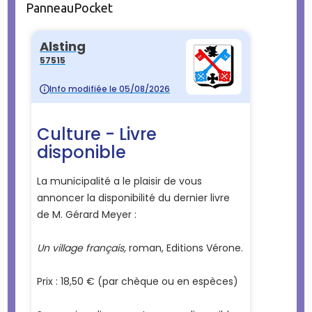
PanneauPocket