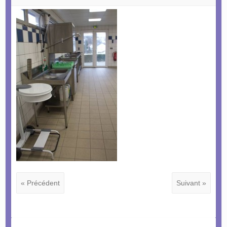
« Précédent
Suivant »