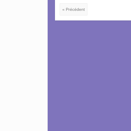
« Précédent