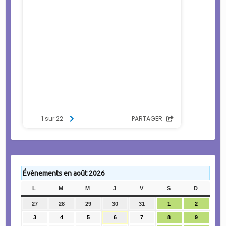
Évènements en août 2026
L
LUNDI
M
MARDI
M
MERCREDI
J
JEUDI
V
VENDREDI
S
SAMEDI
D
DIMANC
27
27
28
28
29
29
30
30
31
31
1
1
2
2
juillet
juillet
juillet
juillet
juillet
août
août
3
3
4
4
5
5
6
6
7
7
8
8
9
9
2026
2026
2026
2026
2026
2026
2026