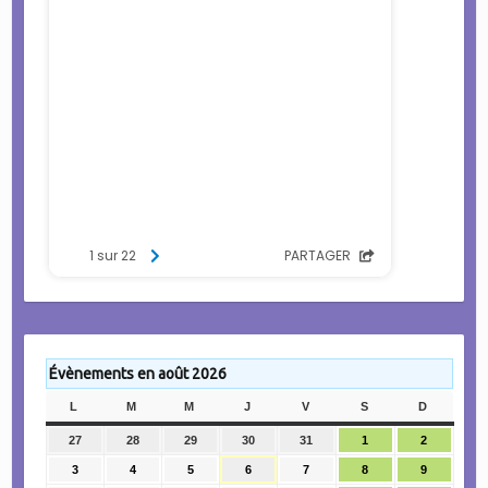
Évènements en août 2026
L
LUNDI
M
MARDI
M
MERCREDI
J
JEUDI
V
VENDREDI
S
SAMEDI
D
DIMANC
27
27
28
28
29
29
30
30
31
31
1
1
2
2
juillet
juillet
juillet
juillet
juillet
août
août
3
3
4
4
5
5
6
6
7
7
8
8
9
9
2026
2026
2026
2026
2026
2026
2026