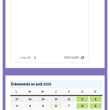
Évènements en août 2026
L
LUNDI
M
MARDI
M
MERCREDI
J
JEUDI
V
VENDREDI
S
SAMEDI
D
DIMANC
27
27
28
28
29
29
30
30
31
31
1
1
2
2
juillet
juillet
juillet
juillet
juillet
août
août
3
3
4
4
5
5
6
6
7
7
8
8
9
9
2026
2026
2026
2026
2026
2026
2026