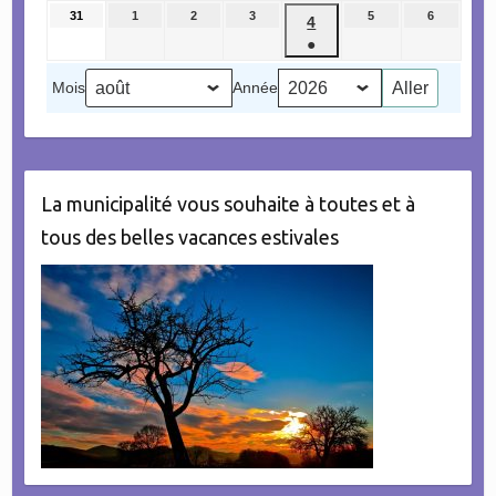
évènement)
août
août
août
août
août
août
août
31
31
1
1
2
2
3
3
5
5
6
6
4
4
2026
2026
2026
2026
2026
2026
2026
août
septembre
septembre
septembre
septembre
septembr
●
septembre
2026
2026
2026
2026
2026
2026
(1
2026
Mois
Année
évènement)
La municipalité vous souhaite à toutes et à
tous des belles vacances estivales