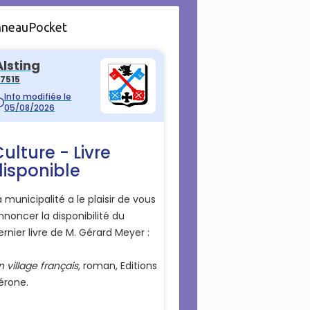
nneauPocket