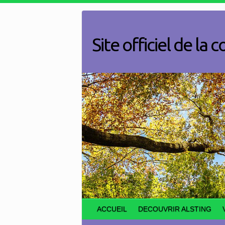
Skip
to
content
Site officiel de l
ACCUEIL
DECOUVRIR ALSTING