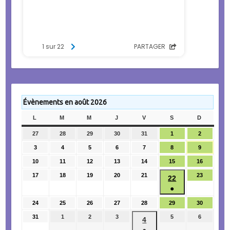
Évènements en août 2026
L
LUNDI
M
MARDI
M
MERCREDI
J
JEUDI
V
VENDREDI
S
SAMEDI
D
DIMANC
27
27
28
28
29
29
30
30
31
31
1
1
2
2
juillet
juillet
juillet
juillet
juillet
août
août
3
3
4
4
5
5
6
6
7
7
8
8
9
9
2026
2026
2026
2026
2026
2026
2026
août
août
août
août
août
août
août
10
10
11
11
12
12
13
13
14
14
15
15
16
16
2026
2026
2026
2026
2026
2026
2026
août
août
août
août
août
août
août
17
17
18
18
19
19
20
20
21
21
23
23
22
22
2026
2026
2026
2026
2026
2026
2026
août
août
août
août
août
août
●
août
2026
2026
2026
2026
2026
2026
(1
2026
24
24
25
25
26
26
27
27
28
28
29
29
30
30
évènement)
août
août
août
août
août
août
août
31
31
1
1
2
2
3
3
5
5
6
6
4
4
2026
2026
2026
2026
2026
2026
2026
août
septembre
septembre
septembre
septembre
septembr
●