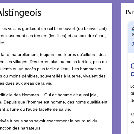
lstingeois
Pa
 les voisins gardaient un œil bien ouvert (ou bienveillant)
précieusement ses trésors (les filles) et au moindre écart,
ite.
aire, naturellement, toujours meilleures qu’ailleurs, des
ni les villages. Des terres plus ou moins fertiles, plus ou
cculents ou un accès plus facile à l’eau. Les hommes et
 ou moins pénibles, souvent liés à la terre, vivaient des
es dues aux aléas de la vie.
 difficile des Hommes… Qui dit homme dit aussi joie,
erie. Depuis que l’homme est homme, des noms qualifiaient
ent à l’une ou l’autre facette de sa vie.
rrivés à nous sans savoir exactement le pourquoi du
onction des narrateurs.