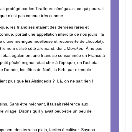
tait protégé par les Tirailleurs sénégalais, ce qui pourrait
n que n’est pas connue très connue.
ue, les friandises étaient des denrées rares et
connue, portait une appellation interdite de nos jours : la
e d’une meringue moelleuse et recouverte de chocolat).
st le nom utilisé côté allemand, donc
Morekep
. À ne pas
qui était également une friandise consommée en France à
 petit péché mignon était cher à l’époque, on l’achetait
e l’année, les fêtes de Noël, la Kirb, par exemple.
nt plus que les Alstingeois ? Là, on ne sait rien !
ins. Sans être méchant, il faisait référence aux
 village. Disons qu’il y avait peut-être un peu de
sent des terrains plats, faciles à cultiver. Soyons