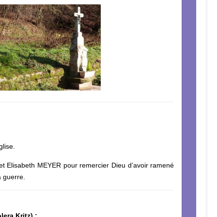
glise.
T et Elisabeth MEYER pour remercier Dieu d’avoir ramené
la guerre.
era Kritz) :