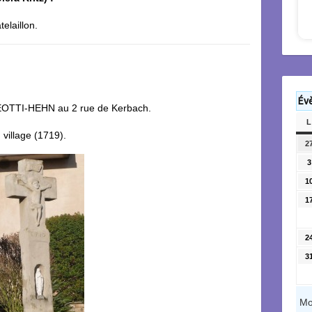
elaillon.
Év
REOTTI-HEHN au 2 rue de Kerbach.
L
 village (1719).
2
3
1
1
2
3
Mo