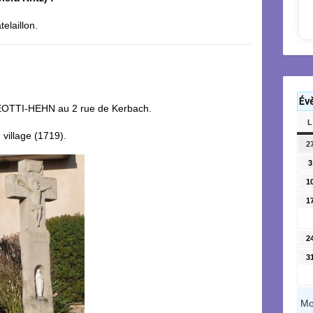
elaillon.
Év
REOTTI-HEHN au 2 rue de Kerbach.
L
 village (1719).
2
3
1
1
2
3
Mo