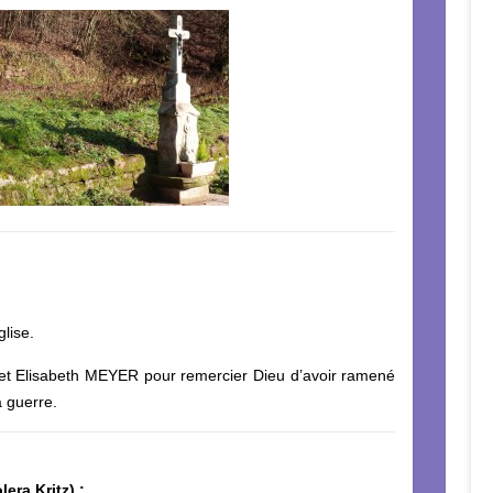
glise.
T et Elisabeth MEYER pour remercier Dieu d’avoir ramené
la guerre.
era Kritz) :