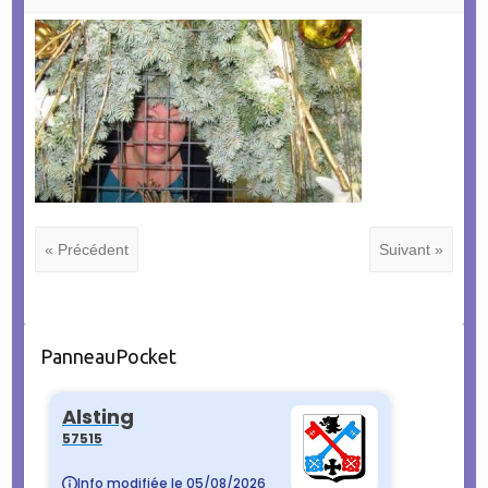
« Précédent
Suivant »
PanneauPocket