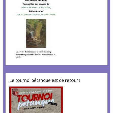
Le tournoi pétanque est de retour !