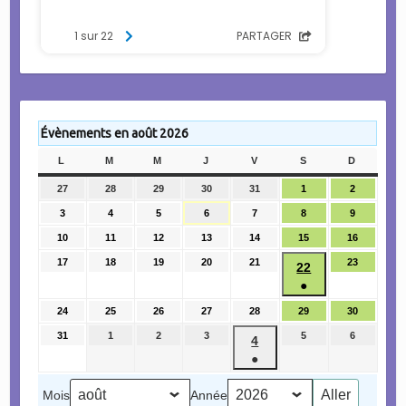
Évènements en août 2026
L
LUNDI
M
MARDI
M
MERCREDI
J
JEUDI
V
VENDREDI
S
SAMEDI
D
DIMANC
27
27
28
28
29
29
30
30
31
31
1
1
2
2
juillet
juillet
juillet
juillet
juillet
août
août
3
3
4
4
5
5
6
6
7
7
8
8
9
9
2026
2026
2026
2026
2026
2026
2026
août
août
août
août
août
août
août
10
10
11
11
12
12
13
13
14
14
15
15
16
16
2026
2026
2026
2026
2026
2026
2026
août
août
août
août
août
août
août
17
17
18
18
19
19
20
20
21
21
23
23
22
22
2026
2026
2026
2026
2026
2026
2026
août
août
août
août
août
août
●
août
2026
2026
2026
2026
2026
2026
(1
2026
24
24
25
25
26
26
27
27
28
28
29
29
30
30
évènement)
août
août
août
août
août
août
août
31
31
1
1
2
2
3
3
5
5
6
6
4
4
2026
2026
2026
2026
2026
2026
2026
août
septembre
septembre
septembre
septembre
septembr
●
septembre
2026
2026
2026
2026
2026
2026
(1
2026
Mois
Année
évènement)