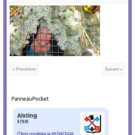
« Précédent
Suivant »
PanneauPocket