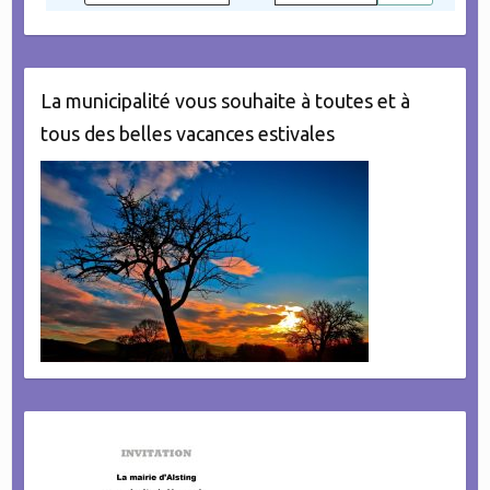
La municipalité vous souhaite à toutes et à
tous des belles vacances estivales