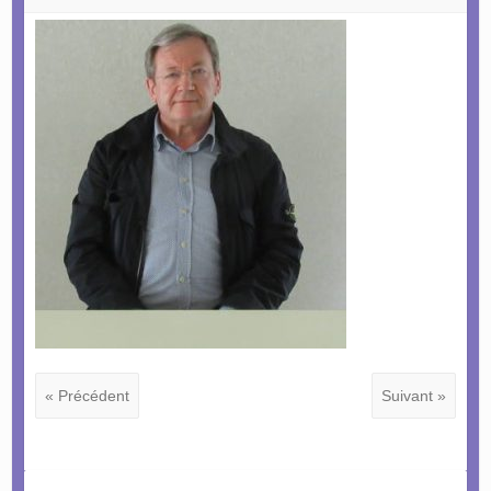
« Précédent
Suivant »