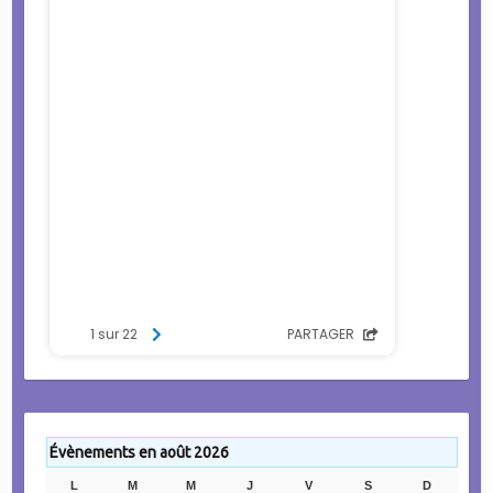
Évènements en août 2026
L
LUNDI
M
MARDI
M
MERCREDI
J
JEUDI
V
VENDREDI
S
SAMEDI
D
DIMANC