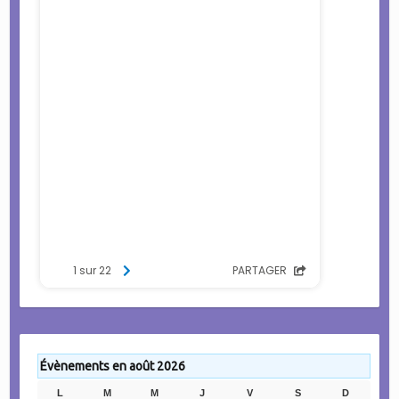
Évènements en août 2026
L
LUNDI
M
MARDI
M
MERCREDI
J
JEUDI
V
VENDREDI
S
SAMEDI
D
DIMANC