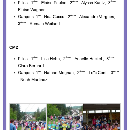
ère
ème
ème
Filles : 1
: Eloïse Foulon, 2
: Alyssa Kuntz, 3
:
Eloïse Wagner
er
ème
Garçons: 1
: Noa Cuccu, 2
: Alexandre Vergnes,
ème
3
: Romain Weiland
CM2
ère
ème
ème
Filles : 1
: Lisa Hehn, 2
: Anaelle Heckel , 3
:
Clara Bernard
er
ème
ème
Garçons: 1
: Nathan Megnan, 2
: Loïc Conti, 3
: Noah Martinez