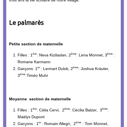
Le palmarès
Petite section de maternelle
ère
ème
ème
Filles : 1
: Neva Kizilaslan, 2
: Lena Monnet, 3
:
Romane Karmann
er
ème
Garçons: 1
: Lennart Dulok, 2
: Joshua Kräuter,
ème
3
:Timéo Muhr
Moyenne section de maternelle
ère
ème
ème
Filles : 1
: Célia Cervi, 2
: Cécilia Balzer, 3
:
Maëlys Dupont
er
ème
Garçons : 1
: Romain Allegri, 2
: Tom Monnet,