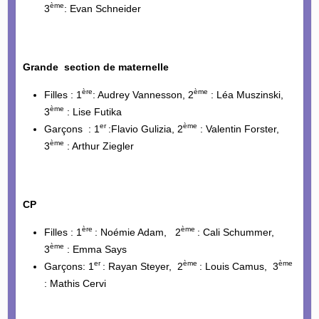
ème
3
: Evan Schneider
Grande section de maternelle
ère
ème
Filles : 1
: Audrey Vannesson, 2
: Léa Muszinski,
ème
3
: Lise Futika
er
ème
Garçons : 1
:Flavio Gulizia, 2
: Valentin Forster,
ème
3
: Arthur Ziegler
CP
ère
ème
Filles : 1
: Noémie Adam, 2
: Cali Schummer,
ème
3
: Emma Says
er
ème
ème
Garçons: 1
: Rayan Steyer, 2
: Louis Camus, 3
: Mathis Cervi