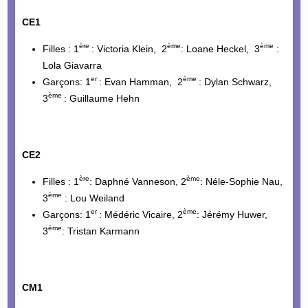
CE1
ère
ème
ème
Filles : 1
: Victoria Klein, 2
: Loane Heckel, 3
:
Lola Giavarra
er
ème
Garçons: 1
: Evan Hamman, 2
: Dylan Schwarz,
ème
3
: Guillaume Hehn
CE2
ère
ème
Filles : 1
: Daphné Vanneson, 2
: Néle-Sophie Nau,
ème
3
: Lou Weiland
er
ème
Garçons: 1
: Médéric Vicaire, 2
: Jérémy Huwer,
ème
3
: Tristan Karmann
CM1