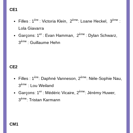
CE1
ère
ème
ème
Filles : 1
: Victoria Klein, 2
: Loane Heckel, 3
:
Lola Giavarra
er
ème
Garçons: 1
: Evan Hamman, 2
: Dylan Schwarz,
ème
3
: Guillaume Hehn
CE2
ère
ème
Filles : 1
: Daphné Vanneson, 2
: Néle-Sophie Nau,
ème
3
: Lou Weiland
er
ème
Garçons: 1
: Médéric Vicaire, 2
: Jérémy Huwer,
ème
3
: Tristan Karmann
CM1