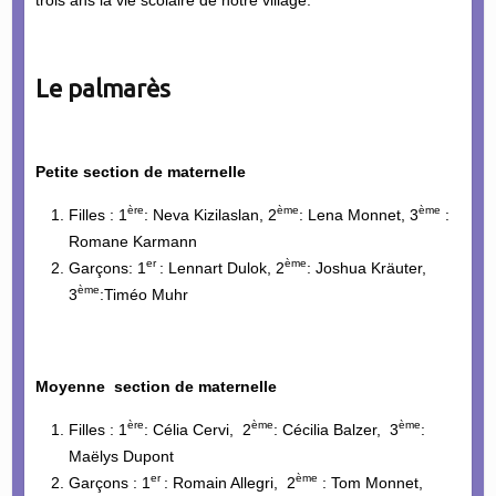
Le palmarès
Petite section de maternelle
ère
ème
ème
Filles : 1
: Neva Kizilaslan, 2
: Lena Monnet, 3
:
Romane Karmann
er
ème
Garçons: 1
: Lennart Dulok, 2
: Joshua Kräuter,
ème
3
:Timéo Muhr
Moyenne section de maternelle
ère
ème
ème
Filles : 1
: Célia Cervi, 2
: Cécilia Balzer, 3
:
Maëlys Dupont
er
ème
Garçons : 1
: Romain Allegri, 2
: Tom Monnet,