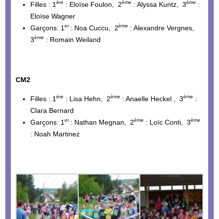
ère
ème
ème
Filles : 1
: Eloïse Foulon, 2
: Alyssa Kuntz, 3
:
Eloïse Wagner
er
ème
Garçons: 1
: Noa Cuccu, 2
: Alexandre Vergnes,
ème
3
: Romain Weiland
CM2
ère
ème
ème
Filles : 1
: Lisa Hehn, 2
: Anaelle Heckel , 3
:
Clara Bernard
er
ème
ème
Garçons: 1
: Nathan Megnan, 2
: Loïc Conti, 3
: Noah Martinez