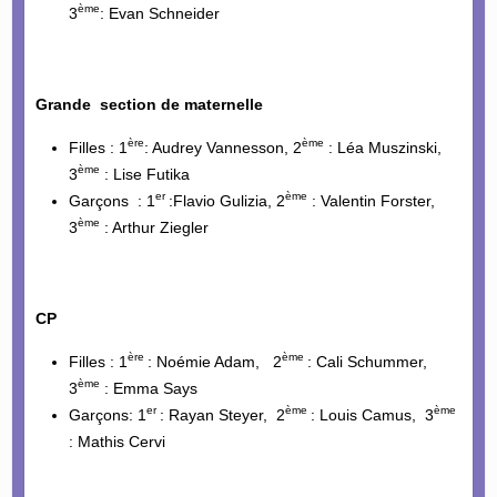
ème
3
: Evan Schneider
Grande section de maternelle
ère
ème
Filles : 1
: Audrey Vannesson, 2
: Léa Muszinski,
ème
3
: Lise Futika
er
ème
Garçons : 1
:Flavio Gulizia, 2
: Valentin Forster,
ème
3
: Arthur Ziegler
CP
ère
ème
Filles : 1
: Noémie Adam, 2
: Cali Schummer,
ème
3
: Emma Says
er
ème
ème
Garçons: 1
: Rayan Steyer, 2
: Louis Camus, 3
: Mathis Cervi