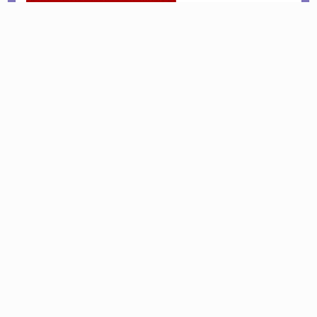
Civilité autour de nos fôrets et champs