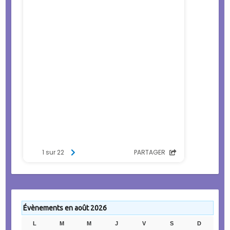
Évènements en août 2026
L
LUNDI
M
MARDI
M
MERCREDI
J
JEUDI
V
VENDREDI
S
SAMEDI
D
DIMANC