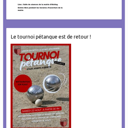
Le tournoi pétanque est de retour !