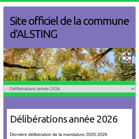
Skip
to
Site officiel de la commune
content
d'ALSTING
Délibérations année 2026
Dernière délibération de la mandature 2020-2026