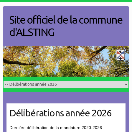
Skip
to
Site officiel de la commune
content
d'ALSTING
Délibérations année 2026
Dernière délibération de la mandature 2020-2026