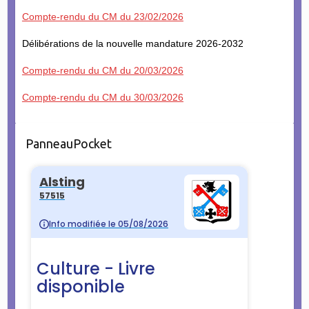
Compte-rendu du CM du 23/02/2026
Délibérations de la nouvelle mandature 2026-2032
Compte-rendu du CM du 20/03/2026
Compte-rendu du CM du 30/03/2026
PanneauPocket