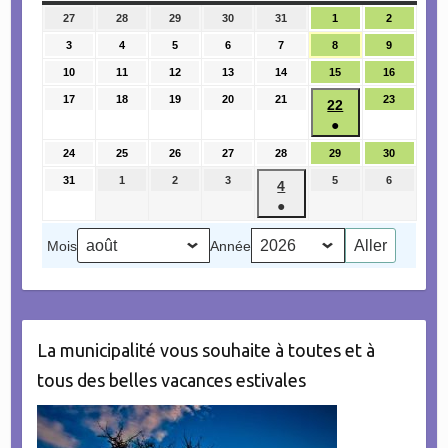
27
27
28
28
29
29
30
30
31
31
1
1
2
2
juillet
juillet
juillet
juillet
juillet
août
août
3
3
4
4
5
5
6
6
7
7
8
8
9
9
2026
2026
2026
2026
2026
2026
2026
août
août
août
août
août
août
août
10
10
11
11
12
12
13
13
14
14
15
15
16
16
2026
2026
2026
2026
2026
2026
2026
août
août
août
août
août
août
août
17
17
18
18
19
19
20
20
21
21
23
23
22
22
2026
2026
2026
2026
2026
2026
2026
août
août
août
août
août
août
●
août
2026
2026
2026
2026
2026
2026
(1
2026
24
24
25
25
26
26
27
27
28
28
29
29
30
30
évènement)
août
août
août
août
août
août
août
31
31
1
1
2
2
3
3
5
5
6
6
4
4
2026
2026
2026
2026
2026
2026
2026
août
septembre
septembre
septembre
septembre
septembr
●
septembre
2026
2026
2026
2026
2026
2026
(1
2026
Mois
Année
évènement)
La municipalité vous souhaite à toutes et à
tous des belles vacances estivales