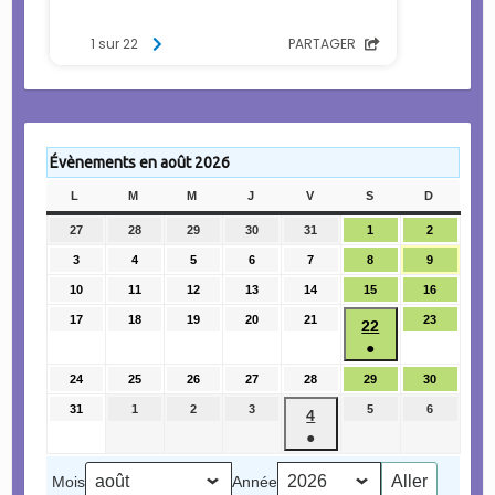
Évènements en août 2026
L
LUNDI
M
MARDI
M
MERCREDI
J
JEUDI
V
VENDREDI
S
SAMEDI
D
DIMANC
27
27
28
28
29
29
30
30
31
31
1
1
2
2
juillet
juillet
juillet
juillet
juillet
août
août
3
3
4
4
5
5
6
6
7
7
8
8
9
9
2026
2026
2026
2026
2026
2026
2026
août
août
août
août
août
août
août
10
10
11
11
12
12
13
13
14
14
15
15
16
16
2026
2026
2026
2026
2026
2026
2026
août
août
août
août
août
août
août
17
17
18
18
19
19
20
20
21
21
23
23
22
22
2026
2026
2026
2026
2026
2026
2026
août
août
août
août
août
août
●
août
2026
2026
2026
2026
2026
2026
(1
2026
24
24
25
25
26
26
27
27
28
28
29
29
30
30
évènement)
août
août
août
août
août
août
août
31
31
1
1
2
2
3
3
5
5
6
6
4
4
2026
2026
2026
2026
2026
2026
2026
août
septembre
septembre
septembre
septembre
septembr
●
septembre
2026
2026
2026
2026
2026
2026
(1
2026
Mois
Année
évènement)