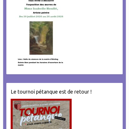
Le tournoi pétanque est de retour !