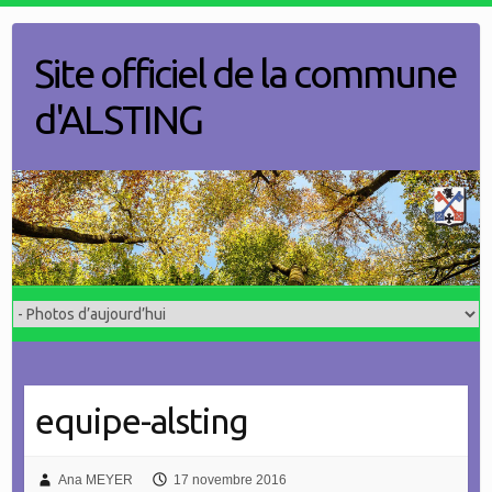
Skip
to
Site officiel de la commune
content
d'ALSTING
equipe-alsting
Ana MEYER
17 novembre 2016