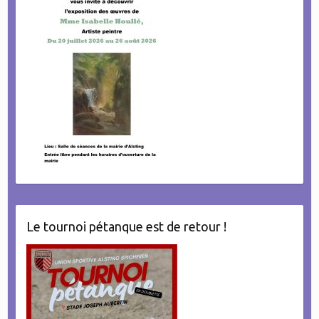
Le tournoi pétanque est de retour !