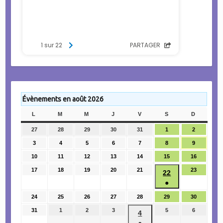
Évènements en août 2026
L
LUNDI
M
MARDI
M
MERCREDI
J
JEUDI
V
VENDREDI
S
SAMEDI
D
DIMANC
27
27
28
28
29
29
30
30
31
31
1
1
2
2
juillet
juillet
juillet
juillet
juillet
août
août
3
3
4
4
5
5
6
6
7
7
8
8
9
9
2026
2026
2026
2026
2026
2026
2026
août
août
août
août
août
août
août
10
10
11
11
12
12
13
13
14
14
15
15
16
16
2026
2026
2026
2026
2026
2026
2026
août
août
août
août
août
août
août
17
17
18
18
19
19
20
20
21
21
23
23
22
22
2026
2026
2026
2026
2026
2026
2026
août
août
août
août
août
août
●
août
2026
2026
2026
2026
2026
2026
(1
2026
24
24
25
25
26
26
27
27
28
28
29
29
30
30
évènement)
août
août
août
août
août
août
août
31
31
1
1
2
2
3
3
5
5
6
6
4
4
2026
2026
2026
2026
2026
2026
2026
août
septembre
septembre
septembre
septembre
septembr
●