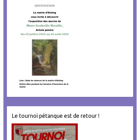
Le tournoi pétanque est de retour !