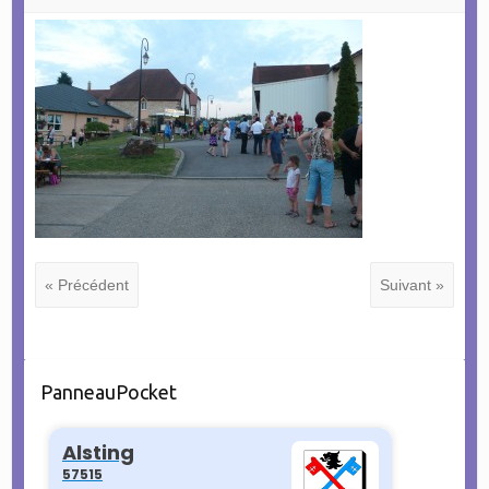
« Précédent
Suivant »
PanneauPocket