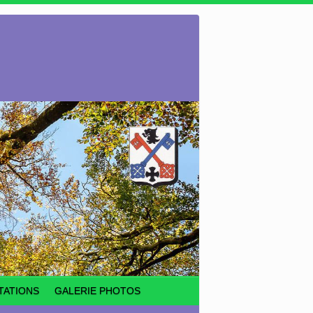
TATIONS
GALERIE PHOTOS