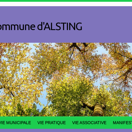
a commune d'ALSTING
VIE MUNICIPALE
VIE PRATIQUE
VIE ASSOCIATIVE
MANIFES