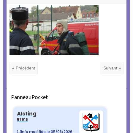
« Précédent
Suivant »
PanneauPocket