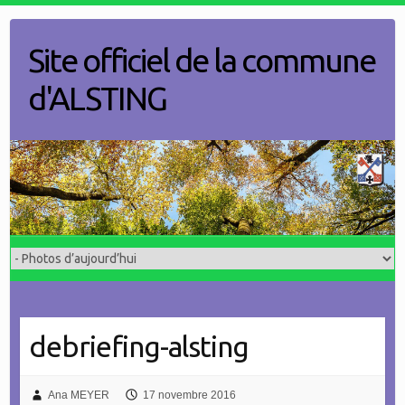
Skip
to
Site officiel de la commune
content
d'ALSTING
debriefing-alsting
Ana MEYER
17 novembre 2016