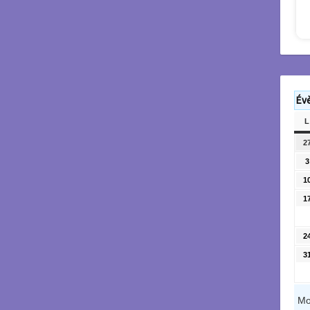
Év
L
2
3
1
1
2
3
Mo