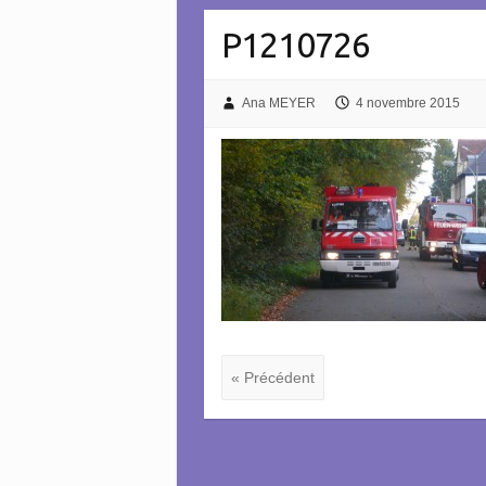
P1210726
Ana MEYER
4 novembre 2015
« Précédent