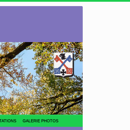
TATIONS
GALERIE PHOTOS