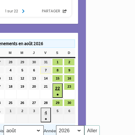
ènements en août 2026
LUNDI
M
MARDI
M
MERCREDI
J
JEUDI
V
VENDREDI
S
SAMEDI
D
DIMANCHE
7
27
28
28
29
29
30
30
31
31
1
1
2
2
juillet
juillet
juillet
juillet
juillet
août
août
3
4
4
5
5
6
6
7
7
8
8
9
9
2026
2026
2026
2026
2026
2026
2026
août
août
août
août
août
août
août
0
10
11
11
12
12
13
13
14
14
15
15
16
16
2026
2026
2026
2026
2026
2026
2026
août
août
août
août
août
août
août
7
17
18
18
19
19
20
20
21
21
23
23
22
22
2026
2026
2026
2026
2026
2026
2026
août
août
août
août
août
août
●
août
2026
2026
2026
2026
2026
2026
(1
2026
4
24
25
25
26
26
27
27
28
28
29
29
30
30
évènement)
août
août
août
août
août
août
août
1
31
1
1
2
2
3
3
5
5
6
6
4
4
2026
2026
2026
2026
2026
2026
2026
août
septembre
septembre
septembre
septembre
septembre
●
septembre
2026
2026
2026
2026
2026
2026
(1
2026
is
Année
évènement)