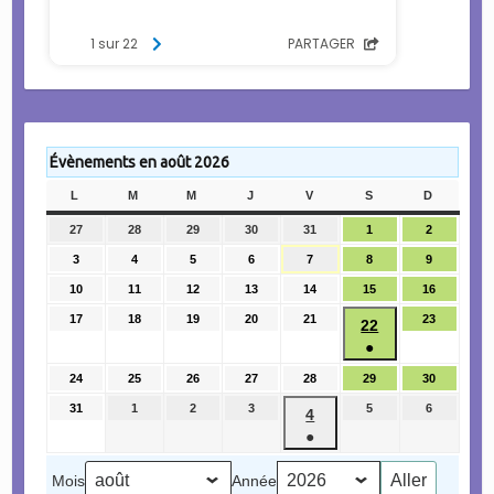
Évènements en août 2026
L
LUNDI
M
MARDI
M
MERCREDI
J
JEUDI
V
VENDREDI
S
SAMEDI
D
DIMANC
27
27
28
28
29
29
30
30
31
31
1
1
2
2
juillet
juillet
juillet
juillet
juillet
août
août
3
3
4
4
5
5
6
6
7
7
8
8
9
9
2026
2026
2026
2026
2026
2026
2026
août
août
août
août
août
août
août
10
10
11
11
12
12
13
13
14
14
15
15
16
16
2026
2026
2026
2026
2026
2026
2026
août
août
août
août
août
août
août
17
17
18
18
19
19
20
20
21
21
23
23
22
22
2026
2026
2026
2026
2026
2026
2026
août
août
août
août
août
août
●
août
2026
2026
2026
2026
2026
2026
(1
2026
24
24
25
25
26
26
27
27
28
28
29
29
30
30
évènement)
août
août
août
août
août
août
août
31
31
1
1
2
2
3
3
5
5
6
6
4
4
2026
2026
2026
2026
2026
2026
2026
août
septembre
septembre
septembre
septembre
septembr
●
septembre
2026
2026
2026
2026
2026
2026
(1
2026
Mois
Année
évènement)