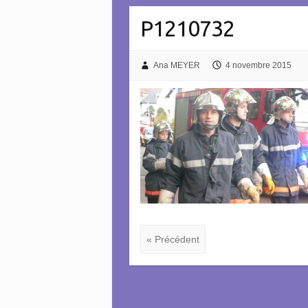
P1210732
Ana MEYER
4 novembre 2015
« Précédent