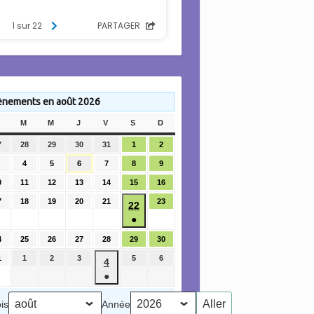
ènements en août 2026
LUNDI
M
MARDI
M
MERCREDI
J
JEUDI
V
VENDREDI
S
SAMEDI
D
DIMANCHE
7
27
28
28
29
29
30
30
31
31
1
1
2
2
juillet
juillet
juillet
juillet
juillet
août
août
3
4
4
5
5
6
6
7
7
8
8
9
9
2026
2026
2026
2026
2026
2026
2026
août
août
août
août
août
août
août
0
10
11
11
12
12
13
13
14
14
15
15
16
16
2026
2026
2026
2026
2026
2026
2026
août
août
août
août
août
août
août
7
17
18
18
19
19
20
20
21
21
23
23
22
22
2026
2026
2026
2026
2026
2026
2026
août
août
août
août
août
août
●
août
2026
2026
2026
2026
2026
2026
(1
2026
4
24
25
25
26
26
27
27
28
28
29
29
30
30
évènement)
août
août
août
août
août
août
août
1
31
1
1
2
2
3
3
5
5
6
6
4
4
2026
2026
2026
2026
2026
2026
2026
août
septembre
septembre
septembre
septembre
septembre
●
septembre
2026
2026
2026
2026
2026
2026
(1
2026
is
Année
évènement)