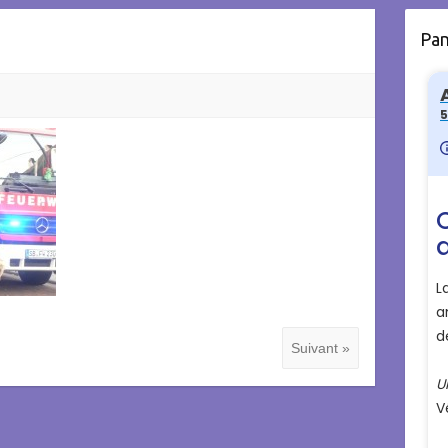
Pa
Suivant »