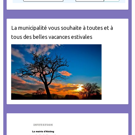
La municipalité vous souhaite à toutes et à
tous des belles vacances estivales