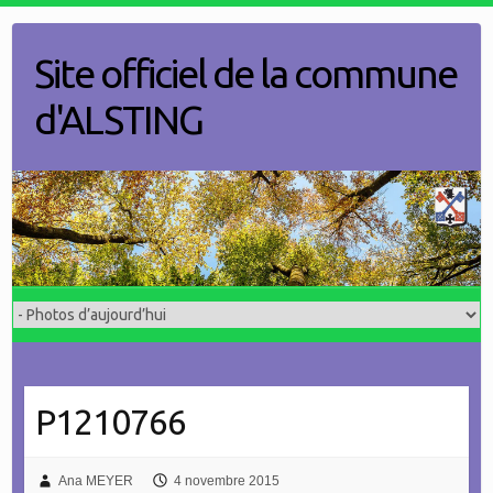
Skip
to
Site officiel de la commune
content
d'ALSTING
P1210766
Ana MEYER
4 novembre 2015