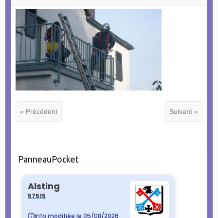
« Précédent
Suivant »
PanneauPocket