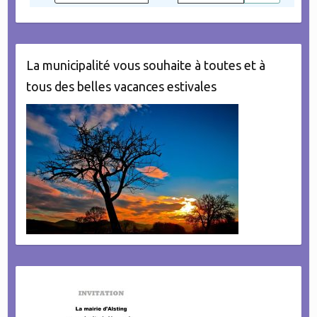
La municipalité vous souhaite à toutes et à
tous des belles vacances estivales