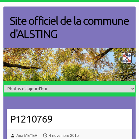
Skip
to
Site officiel de la commune
content
d'ALSTING
P1210769
Ana MEYER
4 novembre 2015