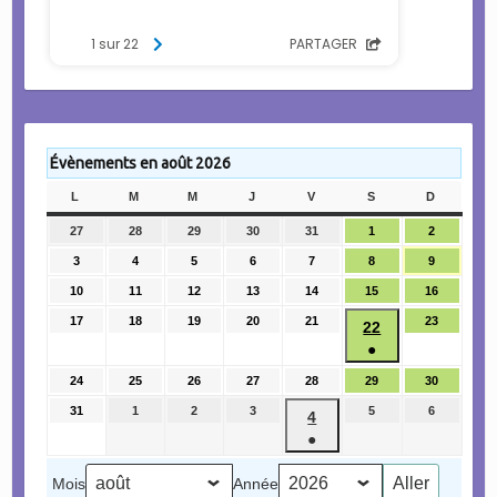
Évènements en août 2026
L
LUNDI
M
MARDI
M
MERCREDI
J
JEUDI
V
VENDREDI
S
SAMEDI
D
DIMANC
27
27
28
28
29
29
30
30
31
31
1
1
2
2
juillet
juillet
juillet
juillet
juillet
août
août
3
3
4
4
5
5
6
6
7
7
8
8
9
9
2026
2026
2026
2026
2026
2026
2026
août
août
août
août
août
août
août
10
10
11
11
12
12
13
13
14
14
15
15
16
16
2026
2026
2026
2026
2026
2026
2026
août
août
août
août
août
août
août
17
17
18
18
19
19
20
20
21
21
23
23
22
22
2026
2026
2026
2026
2026
2026
2026
août
août
août
août
août
août
●
août
2026
2026
2026
2026
2026
2026
(1
2026
24
24
25
25
26
26
27
27
28
28
29
29
30
30
évènement)
août
août
août
août
août
août
août
31
31
1
1
2
2
3
3
5
5
6
6
4
4
2026
2026
2026
2026
2026
2026
2026
août
septembre
septembre
septembre
septembre
septembr
●
septembre
2026
2026
2026
2026
2026
2026
(1
2026
Mois
Année
évènement)