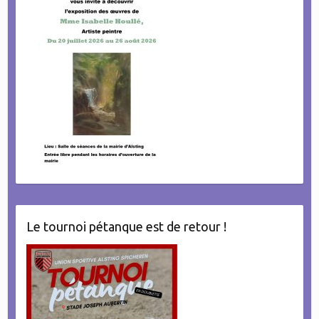
Le tournoi pétanque est de retour !