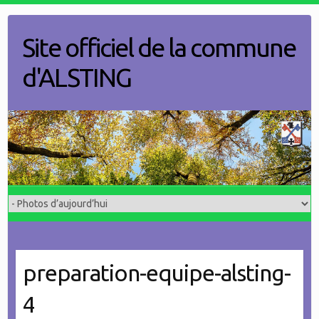
Skip
to
Site officiel de la commune
content
d'ALSTING
preparation-equipe-alsting-
4