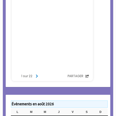
Évènements en août 2026
L
LUNDI
M
MARDI
M
MERCREDI
J
JEUDI
V
VENDREDI
S
SAMEDI
D
DIMANC