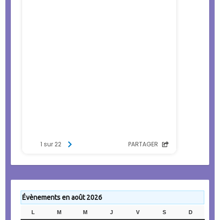
Évènements en août 2026
L
LUNDI
M
MARDI
M
MERCREDI
J
JEUDI
V
VENDREDI
S
SAMEDI
D
DIMANC