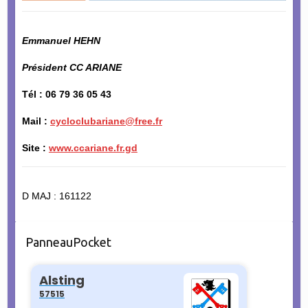
Emmanuel HEHN
Président CC ARIANE
Tél : 06 79 36 05 43
Mail :
cycloclubariane@free.fr
Site :
www.ccariane.fr.gd
D MAJ : 161122
PanneauPocket