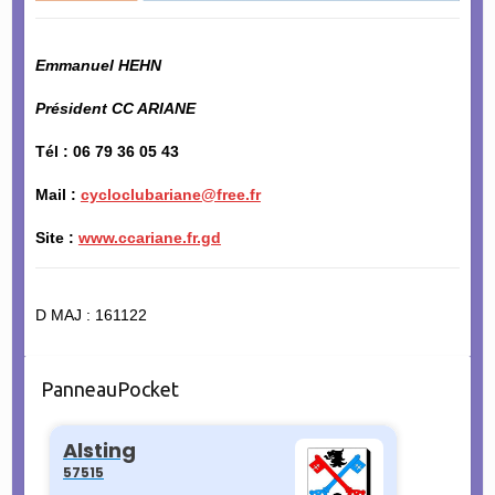
Emmanuel HEHN
Président CC ARIANE
Tél : 06 79 36 05 43
Mail :
cycloclubariane@free.fr
Site :
www.ccariane.fr.gd
D MAJ : 161122
PanneauPocket