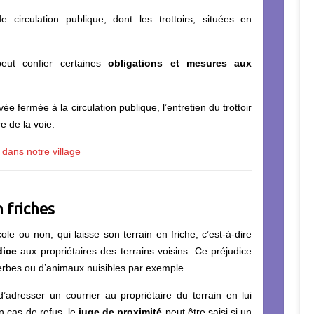
e circulation publique, dont les trottoirs, situées en
.
ut confier certaines
obligations et mesures aux
vée fermée à la circulation publique, l’entretien du trottoir
e de la voie.
 dans notre village
n friches
cole ou non, qui laisse son terrain en friche, c’est-à-dire
dice
aux propriétaires des terrains voisins. Ce préjudice
erbes ou d’animaux nuisibles par exemple.
’adresser un courrier au propriétaire du terrain en lui
n cas de refus, le
juge de proximité
peut être saisi si un