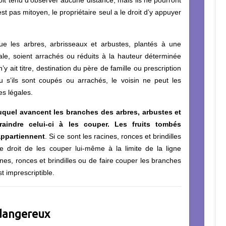
st pas mitoyen, le propriétaire seul a le droit d’y appuyer
que les arbres, arbrisseaux et arbustes, plantés à une
ale, soient arrachés ou réduits à la hauteur déterminée
n’y ait titre, destination du père de famille ou prescription
u s’ils sont coupés ou arrachés, le voisin ne peut les
es légales.
duquel avancent les branches des arbres, arbustes et
aindre celui-ci à les couper. Les fruits tombés
appartiennent
. Si ce sont les racines, ronces et brindilles
le droit de les couper lui-même à la limite de la ligne
ines, ronces et brindilles ou de faire couper les branches
t imprescriptible.
dangereux