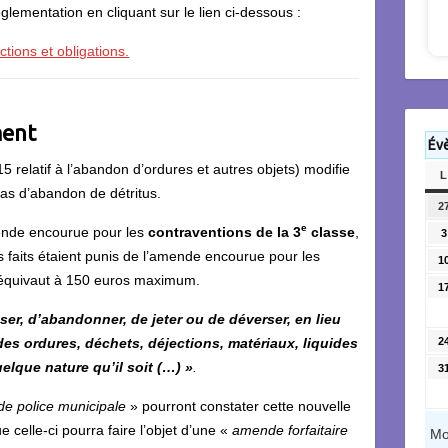
églementation en cliquant sur le lien ci-dessous :
ctions et obligations.
ment
Év
relatif à l’abandon d’ordures et autres objets) modifie
L
as d’abandon de détritus.
2
e
ende encourue pour les
contraventions de la 3
classe
,
3
 faits étaient punis de l’amende encourue pour les
1
 équivaut à 150 euros maximum.
1
oser, d’abandonner, de jeter ou de déverser, en lieu
des ordures, déchets, déjections, matériaux, liquides
2
elque nature qu’il soit (…) »
.
3
de police municipale
» pourront constater cette nouvelle
e celle-ci pourra faire l’objet d’une «
amende forfaitaire
Mo