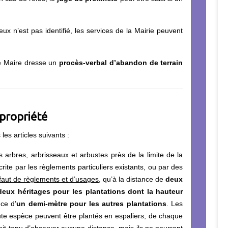
ieux n’est pas identifié, les services de la Mairie peuvent
 le Maire dresse un
procès-verbal d’abandon de terrain
 propriété
les articles suivants :
es arbres, arbrisseaux et arbustes près de la limite de la
crite par les règlements particuliers existants, ou par des
faut de règlements et d’usages
, qu’à la distance de
deux
deux héritages pour les plantations dont la hauteur
nce d’
un demi-mètre pour les autres plantations
. Les
ute espèce peuvent être plantés en espaliers, de chaque
oit tenu d’observer aucune distance, mais ils ne pourront