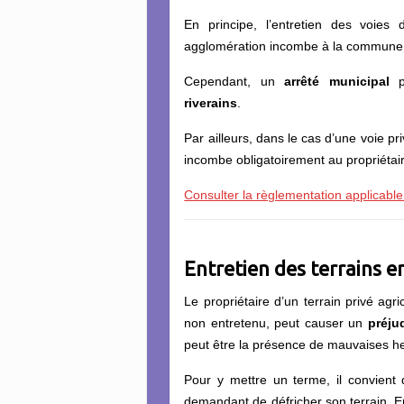
En principe, l’entretien des voies d
agglomération incombe à la commune
Cependant, un
arrêté
m
unicipal
pe
riverains
.
Par ailleurs, dans le cas d’une voie pri
incombe obligatoirement au propriétair
Consulter la règlementation applicable
Entretien des terrains e
Le propriétaire d’un terrain privé agri
non entretenu, peut causer un
préju
peut être la présence de mauvaises h
Pour y mettre un terme, il convient d
demandant de défricher son terrain. E