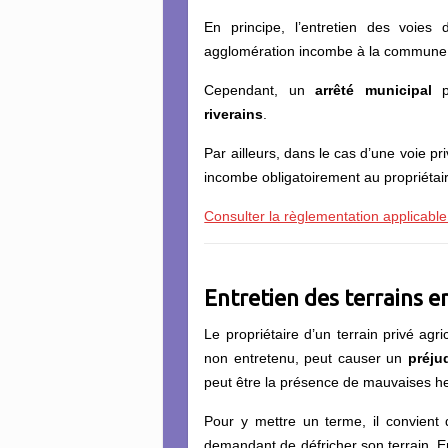
En principe, l’entretien des voies d
agglomération incombe à la commune
Cependant, un
arrêté
m
unicipal
pe
riverains
.
Par ailleurs, dans le cas d’une voie pri
incombe obligatoirement au propriétair
Consulter la règlementation applicable
Entretien des terrains e
Le propriétaire d’un terrain privé agri
non entretenu, peut causer un
préju
peut être la présence de mauvaises h
Pour y mettre un terme, il convient d
demandant de défricher son terrain. E