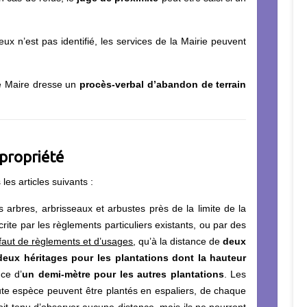
ieux n’est pas identifié, les services de la Mairie peuvent
 le Maire dresse un
procès-verbal d’abandon de terrain
 propriété
les articles suivants :
es arbres, arbrisseaux et arbustes près de la limite de la
crite par les règlements particuliers existants, ou par des
faut de règlements et d’usages
, qu’à la distance de
deux
deux héritages pour les plantations dont la hauteur
nce d’
un demi-mètre pour les autres plantations
. Les
ute espèce peuvent être plantés en espaliers, de chaque
oit tenu d’observer aucune distance, mais ils ne pourront