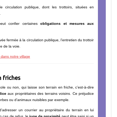
e circulation publique, dont les trottoirs, situées en
.
ut confier certaines
obligations et mesures aux
vée fermée à la circulation publique, l’entretien du trottoir
e de la voie.
 dans notre village
n friches
cole ou non, qui laisse son terrain en friche, c’est-à-dire
dice
aux propriétaires des terrains voisins. Ce préjudice
erbes ou d’animaux nuisibles par exemple.
’adresser un courrier au propriétaire du terrain en lui
n cas de refus, le
juge de proximité
peut être saisi si un