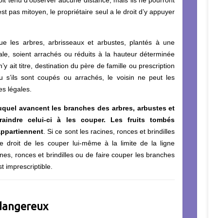
st pas mitoyen, le propriétaire seul a le droit d’y appuyer
que les arbres, arbrisseaux et arbustes, plantés à une
ale, soient arrachés ou réduits à la hauteur déterminée
n’y ait titre, destination du père de famille ou prescription
u s’ils sont coupés ou arrachés, le voisin ne peut les
es légales.
duquel avancent les branches des arbres, arbustes et
aindre celui-ci à les couper. Les fruits tombés
appartiennent
. Si ce sont les racines, ronces et brindilles
le droit de les couper lui-même à la limite de la ligne
ines, ronces et brindilles ou de faire couper les branches
t imprescriptible.
dangereux