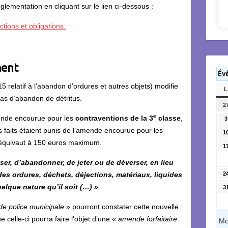
églementation en cliquant sur le lien ci-dessous :
ctions et obligations.
ment
Év
relatif à l’abandon d’ordures et autres objets) modifie
L
as d’abandon de détritus.
2
e
ende encourue pour les
contraventions de la 3
classe
,
3
 faits étaient punis de l’amende encourue pour les
1
 équivaut à 150 euros maximum.
1
oser, d’abandonner, de jeter ou de déverser, en lieu
des ordures, déchets, déjections, matériaux, liquides
2
elque nature qu’il soit (…) »
.
3
de police municipale
» pourront constater cette nouvelle
e celle-ci pourra faire l’objet d’une «
amende forfaitaire
Mo