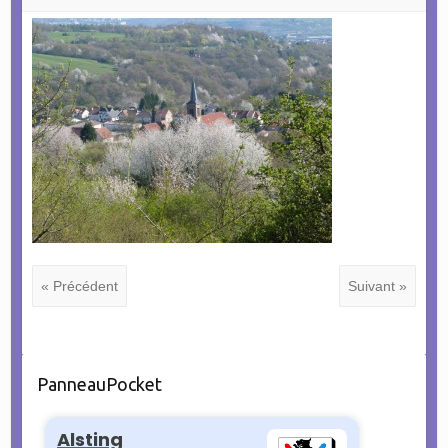
« Précédent
Suivant »
PanneauPocket