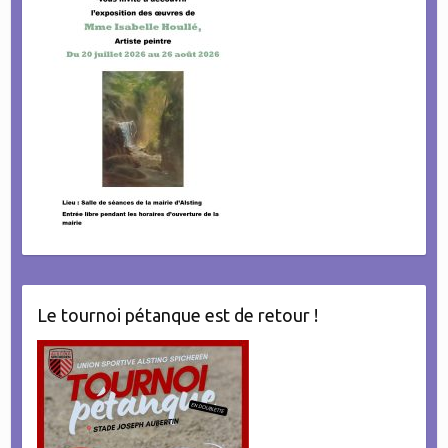
Le tournoi pétanque est de retour !