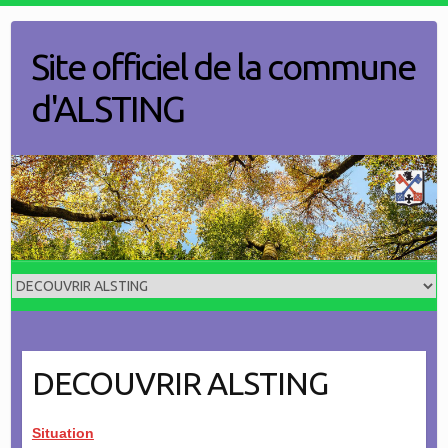
Skip
to
Site officiel de la commune
content
d'ALSTING
DECOUVRIR ALSTING
Situation