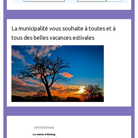
La municipalité vous souhaite à toutes et à
tous des belles vacances estivales