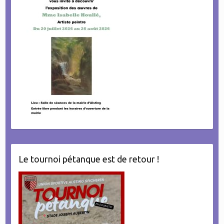
Le tournoi pétanque est de retour !