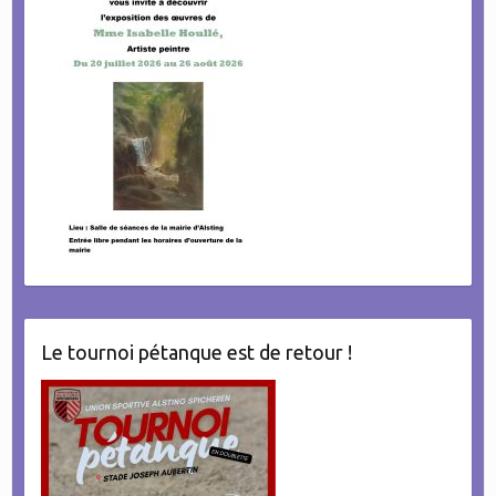
Le tournoi pétanque est de retour !