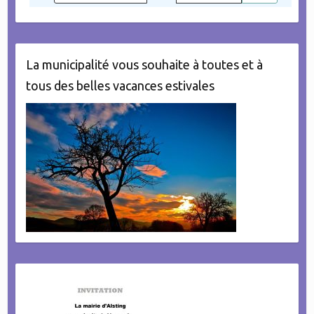
La municipalité vous souhaite à toutes et à
tous des belles vacances estivales