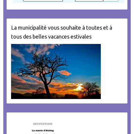
La municipalité vous souhaite à toutes et à
tous des belles vacances estivales