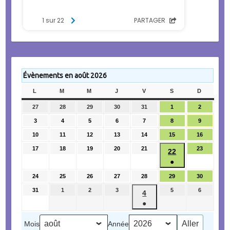
Évènements en août 2026
L
LUNDI
M
MARDI
M
MERCREDI
J
JEUDI
V
VENDREDI
S
SAMEDI
D
DIMANC
27
27
28
28
29
29
30
30
31
31
1
1
2
2
juillet
juillet
juillet
juillet
juillet
août
août
3
3
4
4
5
5
6
6
7
7
8
8
9
9
2026
2026
2026
2026
2026
2026
2026
août
août
août
août
août
août
août
10
10
11
11
12
12
13
13
14
14
15
15
16
16
2026
2026
2026
2026
2026
2026
2026
août
août
août
août
août
août
août
17
17
18
18
19
19
20
20
21
21
23
23
22
22
2026
2026
2026
2026
2026
2026
2026
août
août
août
août
août
août
●
août
2026
2026
2026
2026
2026
2026
(1
2026
24
24
25
25
26
26
27
27
28
28
29
29
30
30
évènement)
août
août
août
août
août
août
août
31
31
1
1
2
2
3
3
5
5
6
6
4
4
2026
2026
2026
2026
2026
2026
2026
août
septembre
septembre
septembre
septembre
septembr
●
septembre
2026
2026
2026
2026
2026
2026
(1
2026
Mois
Année
évènement)