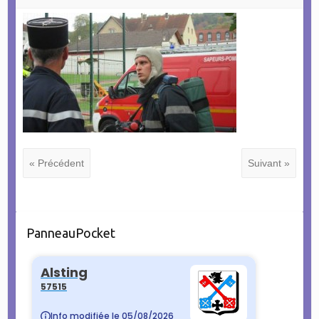
« Précédent
Suivant »
PanneauPocket