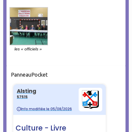
les « officiels »
PanneauPocket